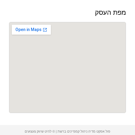
מפת העסק
פול אפקט מדיה ניהול קמפיינים ברשת | © להיט שיווק צעצועים