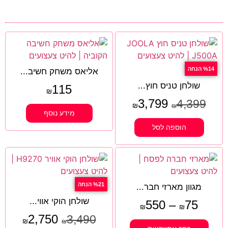
%14 הנחה
אליאס משחק חשיב...
שולחן טניס חוץ...
115
₪
3,799
4,399
₪
₪
מידע נוסף
הוספה לסל
%21 הנחה
מגוון מארזי חבר...
שולחן הוקי אווי...
550
–
75
₪
₪
2,750
3,490
₪
₪