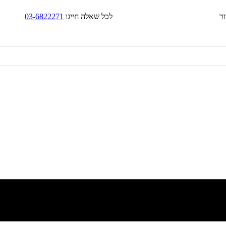
בד/בקירור לכל שאלה חייגו
03-6822271