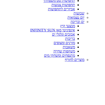
תחפושות סט משפחתי
תחפושות צנועות
אביזרים לתחפושות
שבועות
יום עצמאות
ים ובריכה
מבצעי קיץ
אינפיניטי סאן INFINITY SUN
אבובים וגלגלי ים
בריכות
מזרנים ומצופים
משאבות
משקפות שחייה
מתנפחים ומשחקי מים
מוצרים לחורף