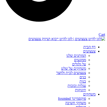
Cart
דף הבית
צעצועים
המותגים שלנו
ממונעים
על גלגלים
משחקים על שלט
צעצועים לבית ולחצר
בנים
בנות
עגלות ובובות
תינוקות
משחקים
פוקסמיינד foxmind
משחקי חשיבה