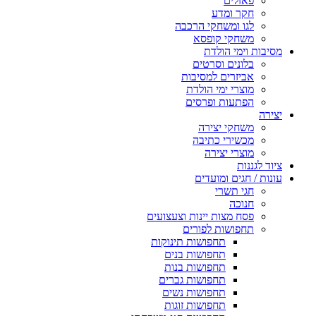
פאזלים
חקר ומדע
לגו ומשחקי הרכבה
משחקי קופסא
מסיבות וימי הולדת
בלונים וסרטים
אביזרים למסיבות
מוצרי ימי הולדת
הפתעות ופרסים
יצירה
משחקי יצירה
מכשירי כתיבה
מוצרי יצירה
ציוד לגננות
עונות / חגים ומועדים
חגי תשרי
חנוכה
פסח מצות יינות וצעצועים
תחפושות לפורים
תחפושות תינוקות
תחפושות בנים
תחפושות בנות
תחפושות גברים
תחפושות נשים
תחפושות זוגות