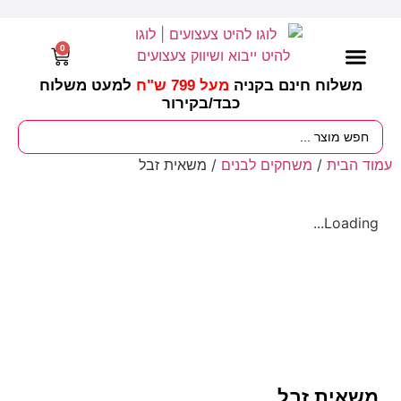
0
משלוח חינם בקניה
מעל 799 ש"ח
למעט משלוח
כבד/
בקירור
מסיבות וימי הולדת
ציוד לגננות
עונות / חגים ומועדים
עמוד הבית
/
משחקים לבנים
/ משאית זבל
Loading...
משאית זבל