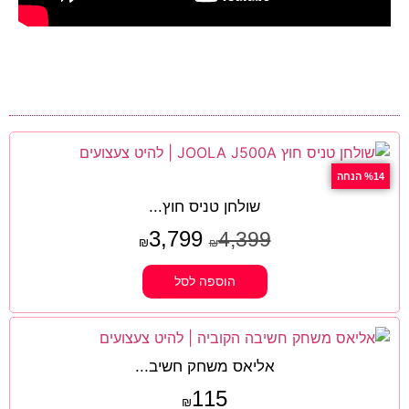
%14 הנחה
שולחן טניס חוץ...
3,799
4,399
₪
₪
הוספה לסל
אליאס משחק חשיב...
115
₪