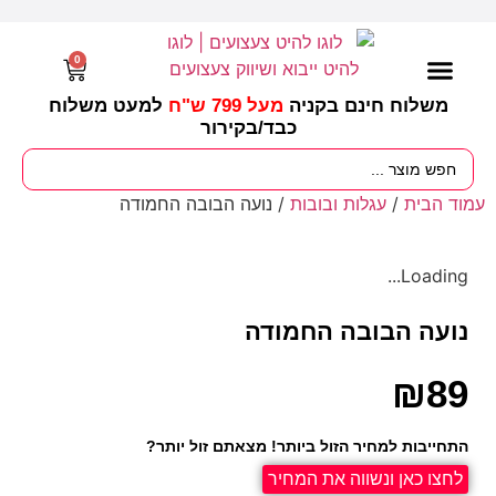
0
משלוח חינם בקניה
מעל 799 ש"ח
למעט משלוח
כבד/
בקירור
מסיבות וימי הולדת
ציוד לגננות
עונות / חגים ומועדים
עמוד הבית
/
עגלות ובובות
/ נועה הבובה החמודה
Loading...
נועה הבובה החמודה
₪
89
התחייבות למחיר הזול ביותר! מצאתם זול יותר?
לחצו כאן ונשווה את המחיר