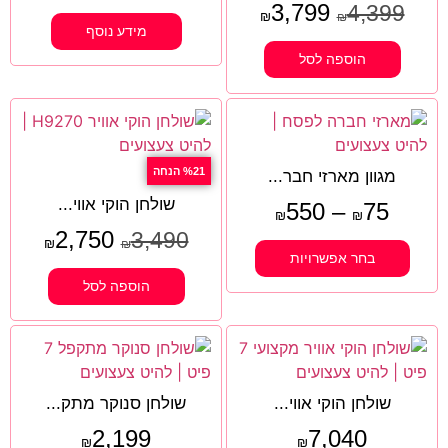
3,799
4,399
₪
₪
מידע נוסף
הוספה לסל
%21 הנחה
מגוון מארזי חבר...
שולחן הוקי אווי...
550
–
75
₪
₪
2,750
3,490
₪
₪
בחר אפשרויות
הוספה לסל
שולחן הוקי אווי...
שולחן סנוקר מתק...
2,199
7,040
₪
₪