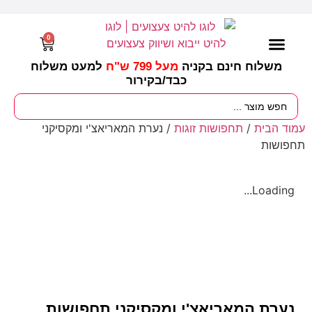
0
משלוח חינם בקניה
מעל 799 ש"ח
למעט משלוח
כבד/
בקירור
מסיבות וימי הולדת
ציוד לגננות
עונות / חגים ומועדים
עמוד הבית
/
תחפושות זוגות
/ נערת המאריאצ'י ומקסיקני
תחפושות
Loading...
נערת המאריאצ'י ומקסיקני תחפושות