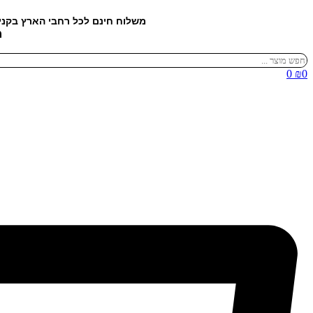
דלג
משלוח חינם לכל רחבי הארץ בקנ
לתוכן
מ
Search
...
0
₪
0