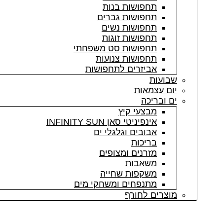
תחפושות בנות
תחפושות גברים
תחפושות נשים
תחפושות זוגות
תחפושות סט משפחתי
תחפושות צנועות
אביזרים לתחפושות
שבועות
יום עצמאות
ים ובריכה
מבצעי קיץ
אינפיניטי סאן INFINITY SUN
אבובים וגלגלי ים
בריכות
מזרנים ומצופים
משאבות
משקפות שחייה
מתנפחים ומשחקי מים
מוצרים לחורף