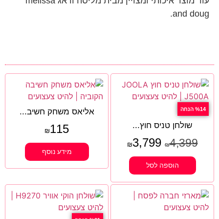
עוד מוצר איכותי ומצויין מבית מליסה ודאג melissa
and doug.
%14 הנחה
אליאס משחק חשיב...
שולחן טניס חוץ...
115
₪
3,799
4,399
₪
₪
מידע נוסף
הוספה לסל