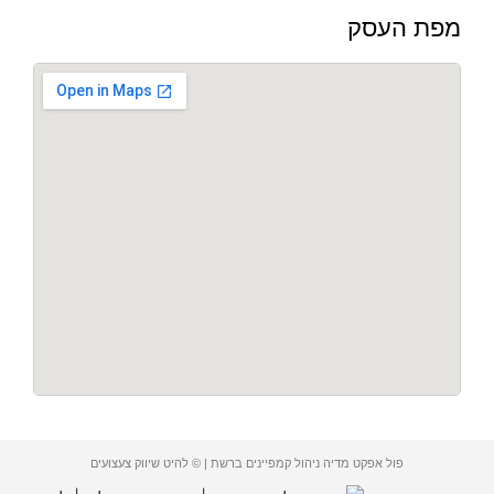
מפת העסק
פול אפקט מדיה ניהול קמפיינים ברשת | © להיט שיווק צעצועים