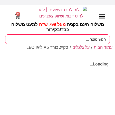
0
משלוח חינם בקניה
מעל 799 ש"ח
למעט משלוח
כבד/
בקירור
מסיבות וימי הולדת
ציוד לגננות
עונות / חגים ומועדים
עמוד הבית
/
על גלגלים
/ סקייטבורד A5 ליאו LEO
Loading...