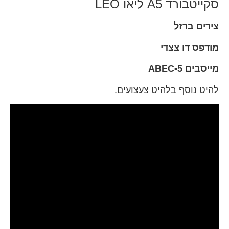
סקייטבורד A5 ליאו LEO
צירי
ם
ברזל
מודפ
ס
ד
ו
צצדי
מייסבים
5-ABEC
להיט נוסף בלהיט צעצועים.