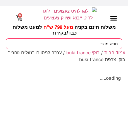
0
משלוח חינם בקניה
מעל 799 ש"ח
למעט משלוח
כבד/
בקירור
מסיבות וימי הולדת
ציוד לגננות
עונות / חגים ומועדים
עמוד הבית
/
בוקי buki france
/ ערכה לניסוים בנוזלים זוהרים
בוקי צרפת buki france
Loading...