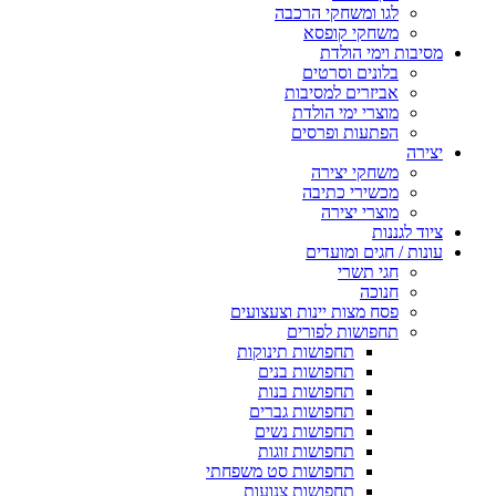
לגו ומשחקי הרכבה
משחקי קופסא
מסיבות וימי הולדת
בלונים וסרטים
אביזרים למסיבות
מוצרי ימי הולדת
הפתעות ופרסים
יצירה
משחקי יצירה
מכשירי כתיבה
מוצרי יצירה
ציוד לגננות
עונות / חגים ומועדים
חגי תשרי
חנוכה
פסח מצות יינות וצעצועים
תחפושות לפורים
תחפושות תינוקות
תחפושות בנים
תחפושות בנות
תחפושות גברים
תחפושות נשים
תחפושות זוגות
תחפושות סט משפחתי
תחפושות צנועות