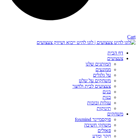
Cart
דף הבית
צעצועים
המותגים שלנו
ממונעים
על גלגלים
משחקים על שלט
צעצועים לבית ולחצר
בנים
בנות
עגלות ובובות
תינוקות
משחקים
פוקסמיינד foxmind
משחקי חשיבה
פאזלים
חקר ומדע