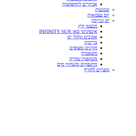
אביזרים לתחפושות
שבועות
יום עצמאות
ים ובריכה
מבצעי קיץ
אינפיניטי סאן INFINITY SUN
אבובים וגלגלי ים
בריכות
מזרנים ומצופים
משאבות
משקפות שחייה
מתנפחים ומשחקי מים
מוצרים לחורף