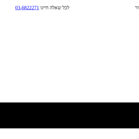
בד/בקירור לכל שאלה חייגו
03-6822271