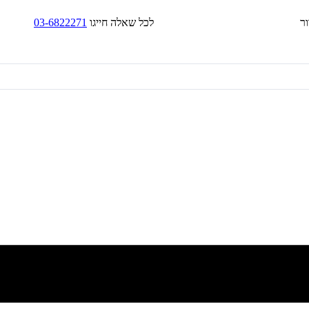
בד/בקירור לכל שאלה חייגו
03-6822271