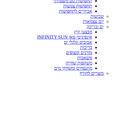
תחפושות סט משפחתי
תחפושות צנועות
אביזרים לתחפושות
שבועות
יום עצמאות
ים ובריכה
מבצעי קיץ
אינפיניטי סאן INFINITY SUN
אבובים וגלגלי ים
בריכות
מזרנים ומצופים
משאבות
משקפות שחייה
מתנפחים ומשחקי מים
מוצרים לחורף