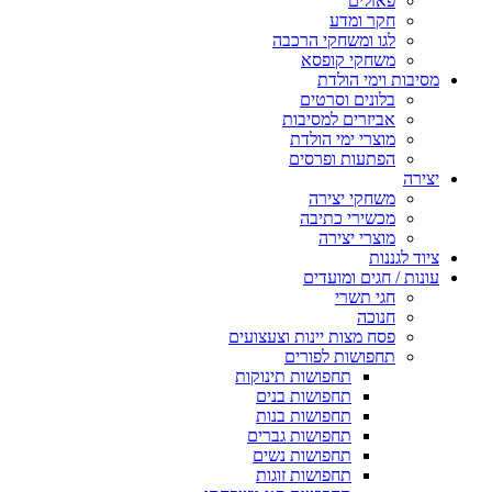
פאזלים
חקר ומדע
לגו ומשחקי הרכבה
משחקי קופסא
מסיבות וימי הולדת
בלונים וסרטים
אביזרים למסיבות
מוצרי ימי הולדת
הפתעות ופרסים
יצירה
משחקי יצירה
מכשירי כתיבה
מוצרי יצירה
ציוד לגננות
עונות / חגים ומועדים
חגי תשרי
חנוכה
פסח מצות יינות וצעצועים
תחפושות לפורים
תחפושות תינוקות
תחפושות בנים
תחפושות בנות
תחפושות גברים
תחפושות נשים
תחפושות זוגות