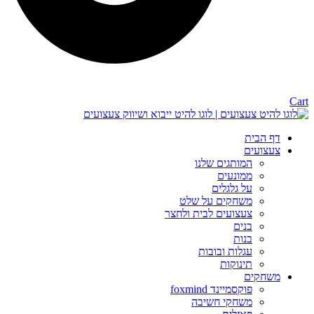
Cart
דף הבית
צעצועים
המותגים שלנו
ממונעים
על גלגלים
משחקים על שלט
צעצועים לבית ולחצר
בנים
בנות
עגלות ובובות
תינוקות
משחקים
פוקסמיינד foxmind
משחקי חשיבה