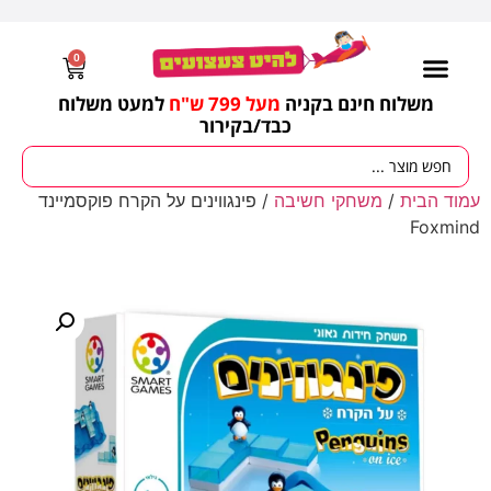
0
משלוח חינם בקניה
מעל 799 ש"ח
למעט משלוח
כבד/
בקירור
מסיבות וימי הולדת
ציוד לגננות
עונות / חגים ומועדים
עמוד הבית
/
משחקי חשיבה
/ פינגווינים על הקרח פוקסמיינד
Foxmind