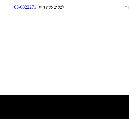
בד/בקירור לכל שאלה חייגו
03-6822271