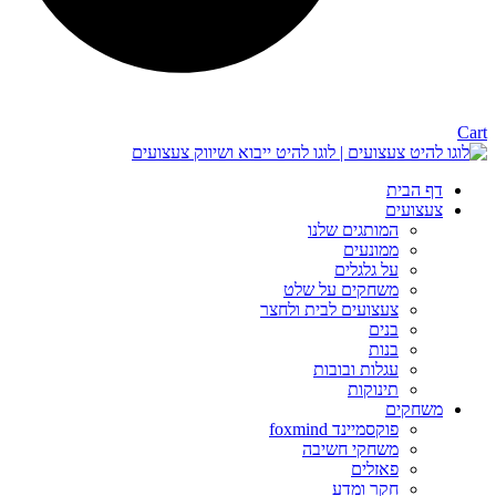
Cart
דף הבית
צעצועים
המותגים שלנו
ממונעים
על גלגלים
משחקים על שלט
צעצועים לבית ולחצר
בנים
בנות
עגלות ובובות
תינוקות
משחקים
פוקסמיינד foxmind
משחקי חשיבה
פאזלים
חקר ומדע