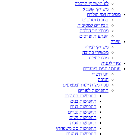
לגו ומשחקי הרכבה
משחקי קופסא
מסיבות וימי הולדת
בלונים וסרטים
אביזרים למסיבות
מוצרי ימי הולדת
הפתעות ופרסים
יצירה
משחקי יצירה
מכשירי כתיבה
מוצרי יצירה
ציוד לגננות
עונות / חגים ומועדים
חגי תשרי
חנוכה
פסח מצות יינות וצעצועים
תחפושות לפורים
תחפושות תינוקות
תחפושות בנים
תחפושות בנות
תחפושות גברים
תחפושות נשים
תחפושות זוגות
תחפושות סט משפחתי
תחפושות צנועות