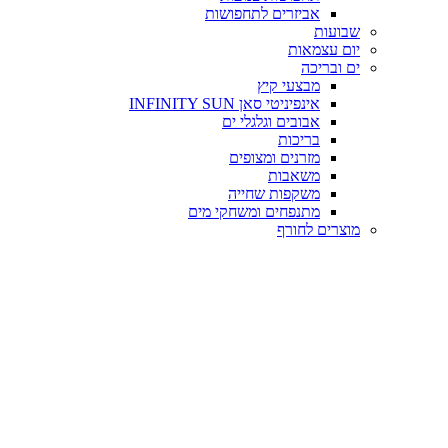
אביזרים לתחפושות
שבועות
יום עצמאות
ים ובריכה
מבצעי קיץ
אינפיניטי סאן INFINITY SUN
אבובים וגלגלי ים
בריכות
מזרנים ומצופים
משאבות
משקפות שחייה
מתנפחים ומשחקי מים
מוצרים לחורף