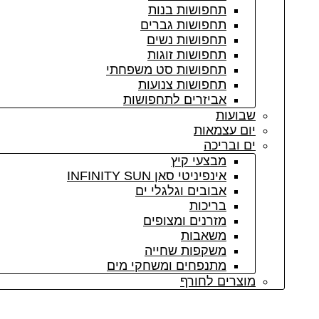
תחפושות בנות
תחפושות גברים
תחפושות נשים
תחפושות זוגות
תחפושות סט משפחתי
תחפושות צנועות
אביזרים לתחפושות
שבועות
יום עצמאות
ים ובריכה
מבצעי קיץ
אינפיניטי סאן INFINITY SUN
אבובים וגלגלי ים
בריכות
מזרנים ומצופים
משאבות
משקפות שחייה
מתנפחים ומשחקי מים
מוצרים לחורף