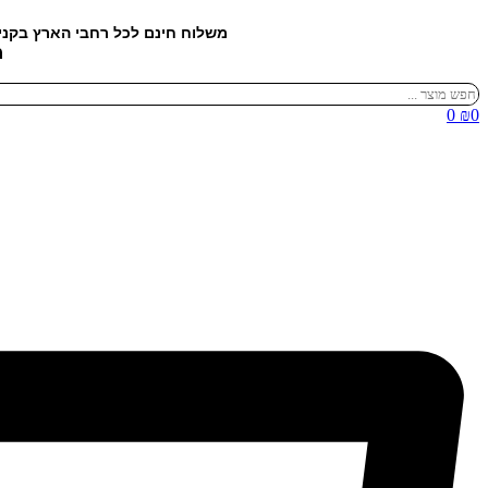
דלג
משלוח חינם לכל רחבי הארץ בקנ
לתוכן
מ
Search
...
0
₪
0