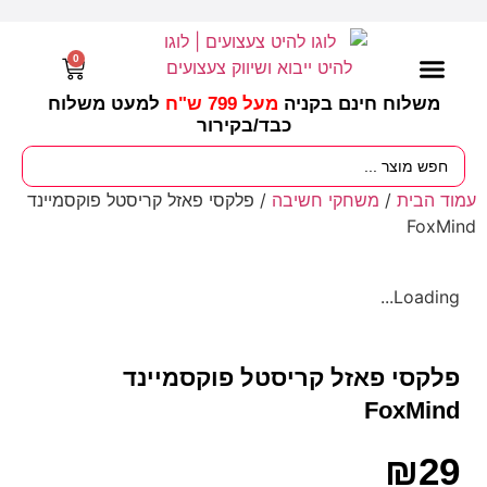
0
משלוח חינם בקניה
מעל 799 ש"ח
למעט משלוח
כבד/
בקירור
מסיבות וימי הולדת
ציוד לגננות
עונות / חגים ומועדים
עמוד הבית
/
משחקי חשיבה
/ פלקסי פאזל קריסטל פוקסמיינד
FoxMind
Loading...
פלקסי פאזל קריסטל פוקסמיינד
FoxMind
₪
29