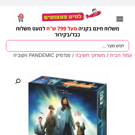
0
משלוח חינם בקניה
מעל 799 ש"ח
למעט משלוח
כבד/
בקירור
מסיבות וימי הולדת
ציוד לגננות
עונות / חגים ומועדים
עמוד הבית
/
משחקי חשיבה
/ פנדמיק PANDEMIC הקוביה