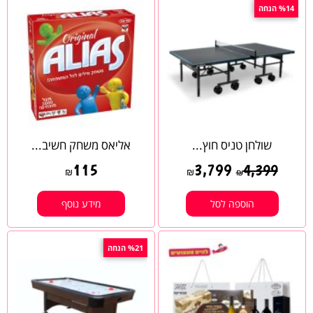
%14 הנחה
שולחן טניס חוץ...
אליאס משחק חשיב...
115
3,799
4,399
₪
₪
₪
הוספה לסל
מידע נוסף
%21 הנחה