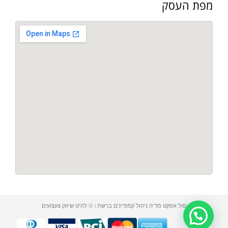
מפת העסק
פול אפקט מדיה ניהול קמפיינים ברשת | © להיט שיווק צעצועים