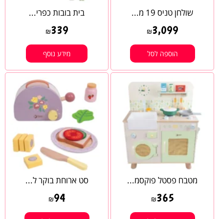
שולחן טניס 19 מ...
בית בובות כפרי...
339
3,099
₪
₪
הוספה לסל
מידע נוסף
מטבח פסטל פוקסמ...
סט ארוחת בוקר ל...
94
365
₪
₪