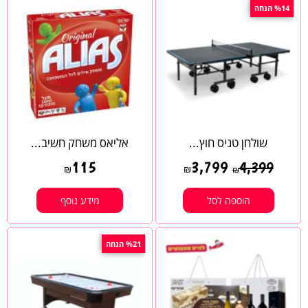
%14 הנחה
שולחן טניס חוץ...
אליאס משחק חשיב...
115
3,799
4,399
₪
₪
₪
הוספה לסל
מידע נוסף
%21 הנחה