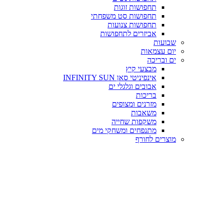
תחפושות זוגות
תחפושות סט משפחתי
תחפושות צנועות
אביזרים לתחפושות
שבועות
יום עצמאות
ים ובריכה
מבצעי קיץ
אינפיניטי סאן INFINITY SUN
אבובים וגלגלי ים
בריכות
מזרנים ומצופים
משאבות
משקפות שחייה
מתנפחים ומשחקי מים
מוצרים לחורף