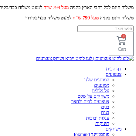
דלג
משלוח חינם לכל רחבי הארץ בקניה
מעל 799 ש"ח
למעט משלוח כ
לתוכן
משלוח חינם בקניה
מעל 799 ש"ח
למעט משלוח כבד/
בקירור
Search
...
0
Cart
דף הבית
צעצועים
המותגים שלנו
ממונעים
על גלגלים
משחקים על שלט
צעצועים לבית ולחצר
בנים
בנות
עגלות ובובות
תינוקות
משחקים
פוקסמיינד foxmind