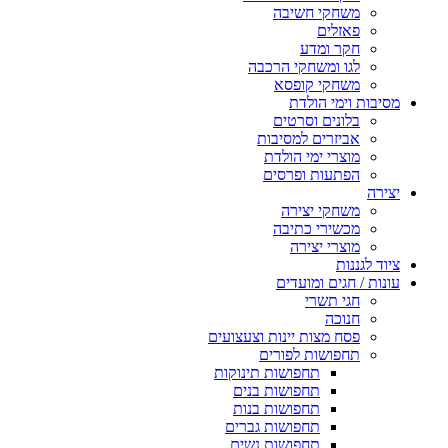
משחקי חשיבה
פאזלים
חקר ומדע
לגו ומשחקי הרכבה
משחקי קופסא
מסיבות וימי הולדת
בלונים וסרטים
אביזרים למסיבות
מוצרי ימי הולדת
הפתעות ופרסים
יצירה
משחקי יצירה
מכשירי כתיבה
מוצרי יצירה
ציוד לגננות
עונות / חגים ומועדים
חגי תשרי
חנוכה
פסח מצות יינות וצעצועים
תחפושות לפורים
תחפושות תינוקות
תחפושות בנים
תחפושות בנות
תחפושות גברים
תחפושות נשים