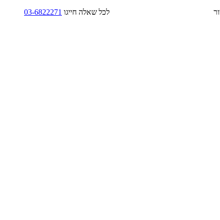
בד/בקירור לכל שאלה חייגו
03-6822271