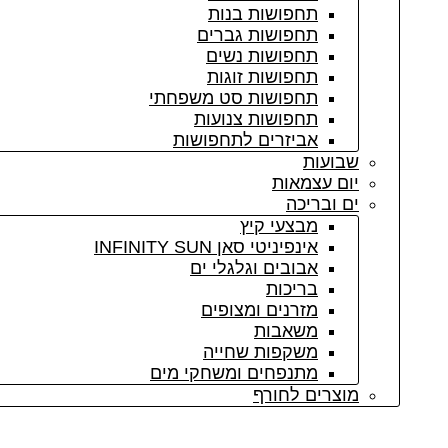
תחפושות בנות
תחפושות גברים
תחפושות נשים
תחפושות זוגות
תחפושות סט משפחתי
תחפושות צנועות
אביזרים לתחפושות
שבועות
יום עצמאות
ים ובריכה
מבצעי קיץ
אינפיניטי סאן INFINITY SUN
אבובים וגלגלי ים
בריכות
מזרנים ומצופים
משאבות
משקפות שחייה
מתנפחים ומשחקי מים
מוצרים לחורף