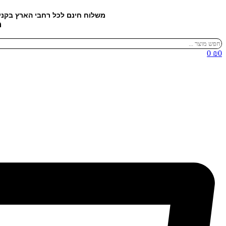
דלג
משלוח חינם לכל רחבי הארץ בקנ
לתוכן
מ
Search
...
0
₪
0