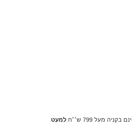
ניה מעל 799 ש׳׳ח
למעט