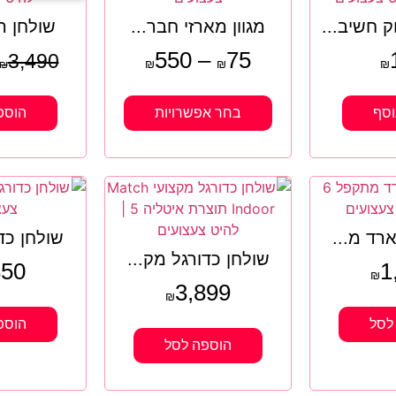
 חשיב...
מגוון מארזי חבר...
שולחן הו
550
–
75
3,490
₪
₪
₪
₪
וסף
בחר אפשרויות
הוספ
ארד מ...
שולחן כדורג
שולחן כדורגל מק...
850
1
₪
3,899
₪
לסל
הוספ
הוספה לסל