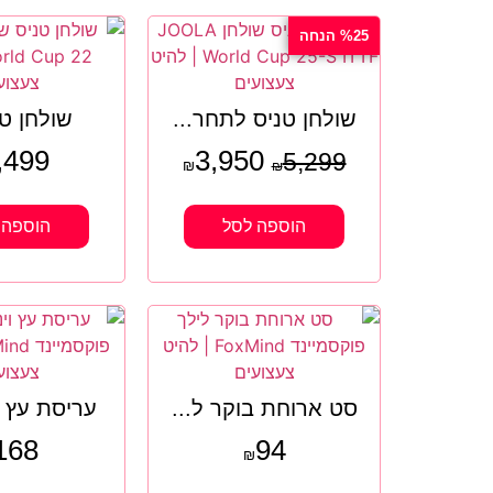
%25 הנחה
שולחן טניס לתחר...
שולחן טנ
,499
3,950
5,299
₪
₪
הוספה לסל
הוספה 
סט ארוחת בוקר ל...
עריסת עץ ו
168
94
₪