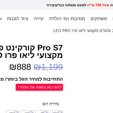
יה
מעל 799 ש"ח
למעט משלוח כבד/בקירור לכל ש
משחקים
מסיבות וימי הולדת
יצירה
ציוד לגננות
ע
מקצועי ליאו פרו LEO PRO
₪
888
₪
1,199
התחייבות למחיר הזול ביותר! מצ
לחצו כאן ונשווה את המחיר
בחירת דגם