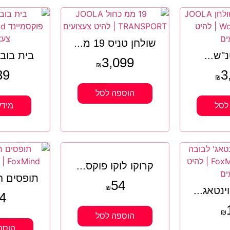
שולחן טניס 19 מ...
"ש...
בית בובו
3,099
₪
39
3
₪
הוספה לסל
לסל
מידע
קרוקו לוקו פוקס...
תופסים חו
54
₪
ינטאג...
4
₪
הוספה לסל
הוספ