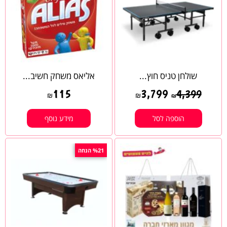
שולחן טניס חוץ...
אליאס משחק חשיב...
115
3,799
4,399
₪
₪
₪
הוספה לסל
מידע נוסף
%21 הנחה