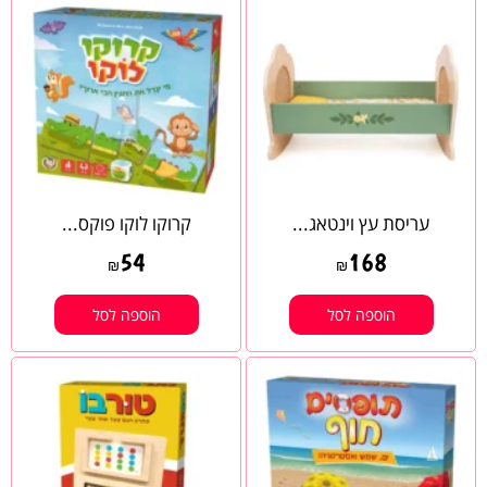
עריסת עץ וינטאג...
קרוקו לוקו פוקס...
54
168
₪
₪
הוספה לסל
הוספה לסל