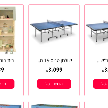
"ש...
שולחן טניס 19 מ...
בית בובו
39
3,099
3
₪
₪
לסל
הוספה לסל
מידע