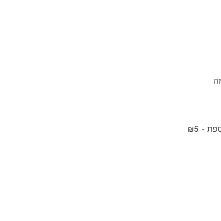
ספת -
5
₪