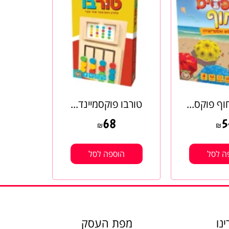
ף פוקס...
טורבו פוקסמיינד...
68
5
₪
₪
ה לסל
הוספה לסל
נו
מפת העסק