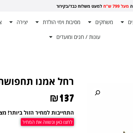
יה
מעל 799 ש"ח
למעט משלוח כבד/בקירור לכל ש
ם
משחקים
מסיבות וימי הולדת
יצירה
צ
עונות / חגים ומועדים
רחל אמנו תחפושת
₪
137
התחייבות למחיר הזול ביותר! מצ
לחצו כאן ונשווה את המחיר