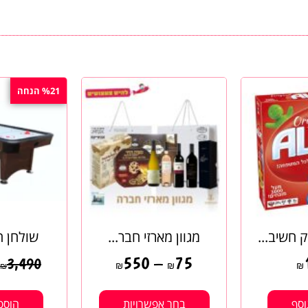
%21 הנחה
 חשיב...
מגוון מארזי חבר...
שולחן הו
550
–
75
3,490
₪
₪
₪
₪
וסף
בחר אפשרויות
הוספ