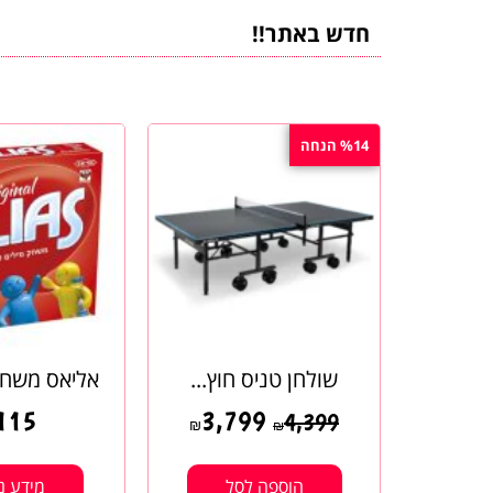
חדש באתר!!
%14 הנחה
שולחן טניס חוץ...
אליאס משחק
115
3,799
4,399
₪
₪
הוספה לסל
מידע נ