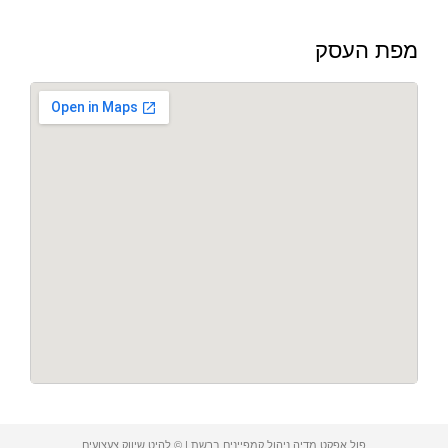
מפת העסק
פול אפקט מדיה ניהול קמפיינים ברשת | © להיט שיווק צעצועים