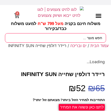
0
משלוח חינם בקניה
מעל 799 ש"ח
למעט משלוח
כבד/
בקירור
מסיבות וימי הולדת
ציוד לגננות
עונות / חגים ומועדים
עמוד הבית
/
ים ובריכה
/ ריידר דולפין שחייה INFINITY SUN
Loading...
ריידר דולפין שחייה INFINITY SUN
₪
52
₪
65
התחייבות למחיר הזול ביותר! מצאתם זול יותר?
לחצו כאן ונשווה את המחיר