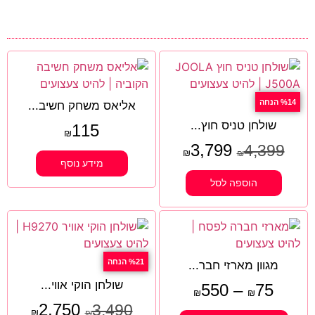
%14 הנחה
אליאס משחק חשיב...
שולחן טניס חוץ...
115
₪
3,799
4,399
₪
₪
מידע נוסף
הוספה לסל
%21 הנחה
מגוון מארזי חבר...
שולחן הוקי אווי...
550
–
75
₪
₪
2,750
3,490
₪
₪