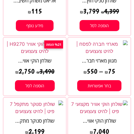
שולחן טניס חוץ...
אליאס משחק חשיב...
115
3,799
4,399
₪
₪
₪
הוספה לסל
מידע נוסף
%21 הנחה
מגוון מארזי חבר...
שולחן הוקי אווי...
2,750
550
–
75
3,490
₪
₪
₪
₪
בחר אפשרויות
הוספה לסל
שולחן הוקי אווי...
שולחן סנוקר מתק...
2,199
7,040
₪
₪