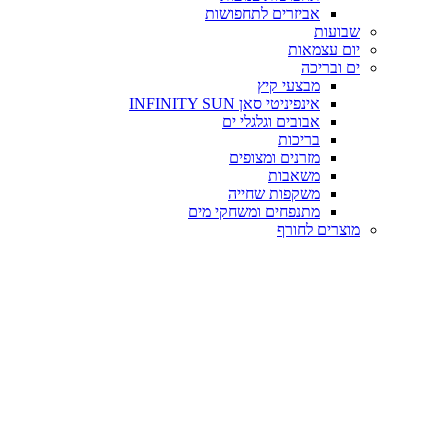
אביזרים לתחפושות
שבועות
יום עצמאות
ים ובריכה
מבצעי קיץ
אינפיניטי סאן INFINITY SUN
אבובים וגלגלי ים
בריכות
מזרנים ומצופים
משאבות
משקפות שחייה
מתנפחים ומשחקי מים
מוצרים לחורף