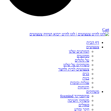
Cart
דף הבית
צעצועים
המותגים שלנו
ממונעים
על גלגלים
משחקים על שלט
צעצועים לבית ולחצר
בנים
בנות
עגלות ובובות
תינוקות
משחקים
פוקסמיינד foxmind
משחקי חשיבה
פאזלים
חקר ומדע