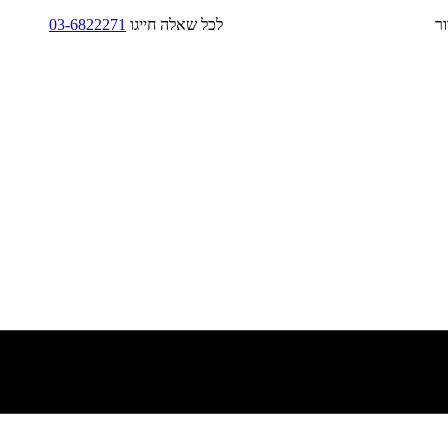
בד/בקירור לכל שאלה חייגו
03-6822271