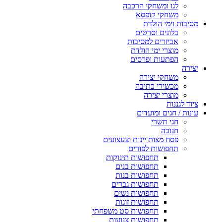
לגו ומשחקי הרכבה
משחקי קופסא
מסיבות וימי הולדת
בלונים וסרטים
אביזרים למסיבות
מוצרי ימי הולדת
הפתעות ופרסים
יצירה
משחקי יצירה
מכשירי כתיבה
מוצרי יצירה
ציוד לגננות
עונות / חגים ומועדים
חגי תשרי
חנוכה
פסח מצות יינות וצעצועים
תחפושות לפורים
תחפושות תינוקות
תחפושות בנים
תחפושות בנות
תחפושות גברים
תחפושות נשים
תחפושות זוגות
תחפושות סט משפחתי
תחפושות צנועות