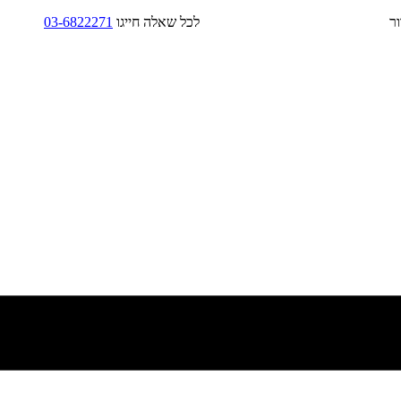
בד/בקירור לכל שאלה חייגו
03-6822271