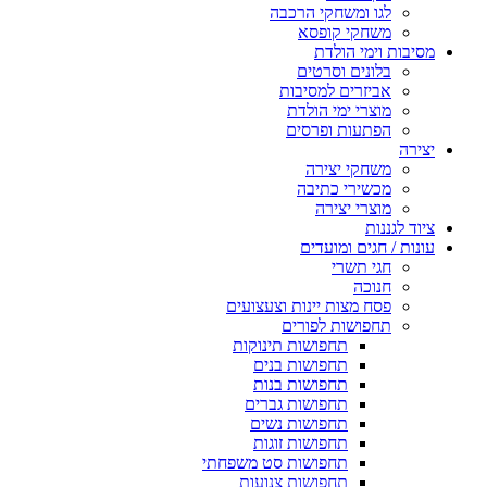
לגו ומשחקי הרכבה
משחקי קופסא
מסיבות וימי הולדת
בלונים וסרטים
אביזרים למסיבות
מוצרי ימי הולדת
הפתעות ופרסים
יצירה
משחקי יצירה
מכשירי כתיבה
מוצרי יצירה
ציוד לגננות
עונות / חגים ומועדים
חגי תשרי
חנוכה
פסח מצות יינות וצעצועים
תחפושות לפורים
תחפושות תינוקות
תחפושות בנים
תחפושות בנות
תחפושות גברים
תחפושות נשים
תחפושות זוגות
תחפושות סט משפחתי
תחפושות צנועות