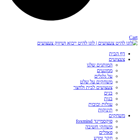
Cart
דף הבית
צעצועים
המותגים שלנו
ממונעים
על גלגלים
משחקים על שלט
צעצועים לבית ולחצר
בנים
בנות
עגלות ובובות
תינוקות
משחקים
פוקסמיינד foxmind
משחקי חשיבה
פאזלים
חקר ומדע