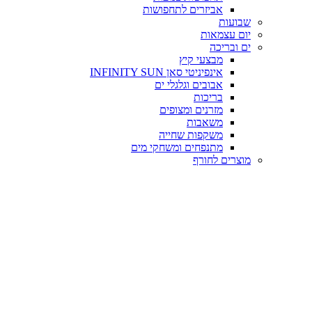
אביזרים לתחפושות
שבועות
יום עצמאות
ים ובריכה
מבצעי קיץ
אינפיניטי סאן INFINITY SUN
אבובים וגלגלי ים
בריכות
מזרנים ומצופים
משאבות
משקפות שחייה
מתנפחים ומשחקי מים
מוצרים לחורף