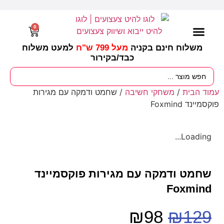
0
משלוח חינם בקניה
מעל 799 ש"ח
למעט משלוח
כבד/
בקירור
מסיבות וימי הולדת
ציוד לגננות
עונות / חגים ומועדים
עמוד הבית
/
משחקי חשיבה
/ שחמט ודמקה עם מגירות
פוקסמיינד Foxmind
Loading...
שחמט ודמקה עם מגירות פוקסמיינד
Foxmind
₪
98
₪
129