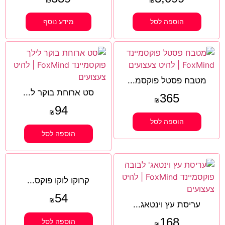
₪
₪
הוספה לסל
מידע נוסף
מטבח פסטל פוקסמ...
סט ארוחת בוקר ל...
365
₪
94
₪
הוספה לסל
הוספה לסל
קרוקו לוקו פוקס...
54
₪
עריסת עץ וינטאג...
168
הוספה לסל
₪