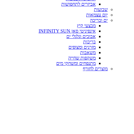
אביזרים לתחפושות
שבועות
יום עצמאות
ים ובריכה
מבצעי קיץ
אינפיניטי סאן INFINITY SUN
אבובים וגלגלי ים
בריכות
מזרנים ומצופים
משאבות
משקפות שחייה
מתנפחים ומשחקי מים
מוצרים לחורף