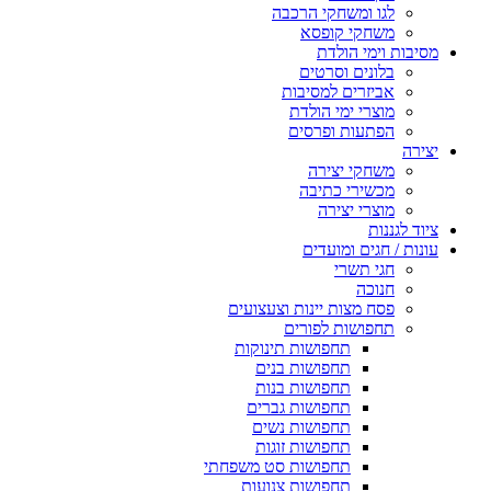
לגו ומשחקי הרכבה
משחקי קופסא
מסיבות וימי הולדת
בלונים וסרטים
אביזרים למסיבות
מוצרי ימי הולדת
הפתעות ופרסים
יצירה
משחקי יצירה
מכשירי כתיבה
מוצרי יצירה
ציוד לגננות
עונות / חגים ומועדים
חגי תשרי
חנוכה
פסח מצות יינות וצעצועים
תחפושות לפורים
תחפושות תינוקות
תחפושות בנים
תחפושות בנות
תחפושות גברים
תחפושות נשים
תחפושות זוגות
תחפושות סט משפחתי
תחפושות צנועות