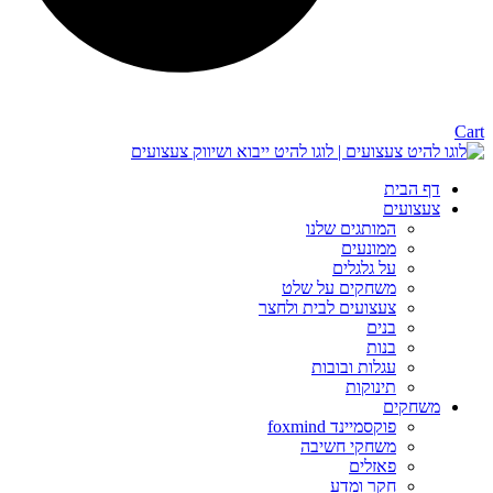
Cart
דף הבית
צעצועים
המותגים שלנו
ממונעים
על גלגלים
משחקים על שלט
צעצועים לבית ולחצר
בנים
בנות
עגלות ובובות
תינוקות
משחקים
פוקסמיינד foxmind
משחקי חשיבה
פאזלים
חקר ומדע