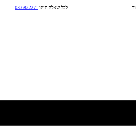
בד/בקירור לכל שאלה חייגו
03-6822271