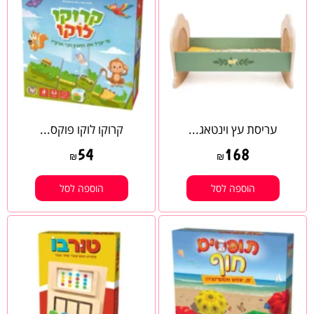
עריסת עץ וינטאג...
קרוקו לוקו פוקס...
54
168
₪
₪
הוספה לסל
הוספה לסל