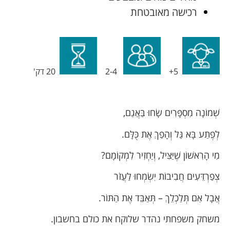
רכישה מאובטחת
5+
2-4
20 דק'
שְׁמוֹנָה מִסְפָּרִים שָׂחוּ בַּאֲגַם,
לְפֶתַע בָּא גַּל וְהָפַךְ אֶת כֻּלָּם.
מִי הָרִאשׁוֹן שֶׁיַּצִּיל, וְיַחְזִיר לִמְקוֹמָם?
צְפַרְדֵּעִים חֲבִיבוֹת יִשְׂמְחוּ לַעֲזֹר
אֲבָל אִם תְּלַכְלֵךְ – תְּאַבֵּד אֶת הַתּוֹר.
משחק משפחתי נהדר שלוקח את כולם בחשבון.