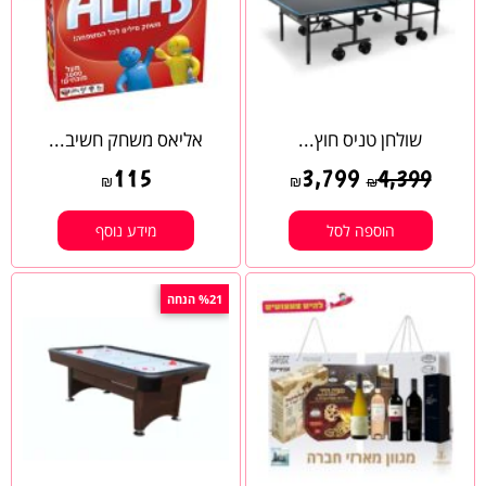
שולחן טניס חוץ...
אליאס משחק חשיב...
115
3,799
4,399
₪
₪
₪
הוספה לסל
מידע נוסף
%21 הנחה