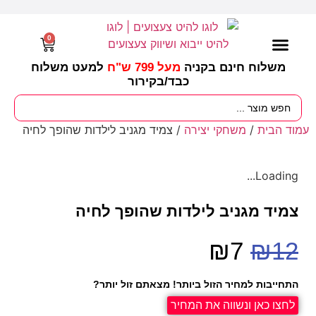
0
משלוח חינם בקניה
מעל 799 ש"ח
למעט משלוח
כבד/
בקירור
מסיבות וימי הולדת
ציוד לגננות
עונות / חגים ומועדים
עמוד הבית
/
משחקי יצירה
/ ‎⁨צמיד מגניב לילדות שהופך לחיה⁩
Loading...
₪
7
₪
12
התחייבות למחיר הזול ביותר! מצאתם זול יותר?
לחצו כאן ונשווה את המחיר