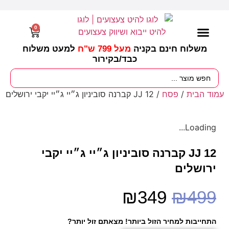
0
משלוח חינם בקניה
מעל 799 ש"ח
למעט משלוח
כבד/
בקירור
מסיבות וימי הולדת
ציוד לגננות
עונות / חגים ומועדים
עמוד הבית
/
פסח
/ JJ 12 קברנה סוביניון ג״יי ג״יי יקבי ירושלים
Loading...
JJ 12 קברנה סוביניון ג״יי ג״יי יקבי
ירושלים
₪
349
₪
499
התחייבות למחיר הזול ביותר! מצאתם זול יותר?